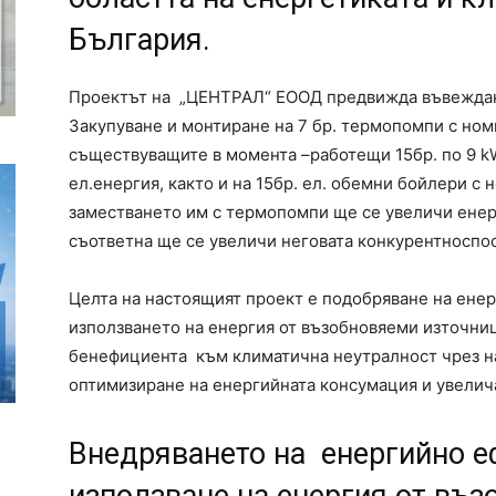
България.
Проектът на „ЦЕНТРАЛ“ ЕООД предвижда въвеждане
Закупуване и монтиране на 7 бр. термопомпи с ном
съществуващите в момента –работещи 15бр. по 9 kW
ел.енергия, както и на 15бр. ел. обемни бойлери с
заместването им с термопомпи ще се увеличи енер
съответна ще се увеличи неговата конкурентноспо
Целта на настоящият проект е подобряване на ене
използването на енергия от възобновяеми източници
бенефициента към климатична неутралност чрез н
оптимизиране на енергийната консумация и увелича
Внедряването на енергийно е