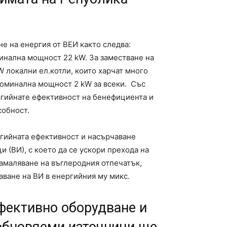
 на енергия от ВЕИ както следва:
инална мощност 22 kW. За заместване на
 локални ел.котли, които харчат много
 номинална мощност 2 kW за всеки. Със
гийнате ефективност на бенефициента и
собност.
ргийната ефективност и насърчаване
 (ВИ), с което да се ускори прехода на
амаляване на въглеродния отпечатък,
ване на ВИ в енергийния му микс.
фективно оборудване и