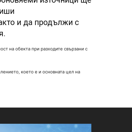
зобновяеми източници ще
виши
акто и да продължи с
я.
ост на обекта при разходите свързани с
лението, което е и основната цел на