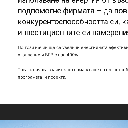
използване на енергия от въ
подпомогне фирмата – да по
конкурентоспособността си, к
инвестиционните си намерени
По този начин ще се увеличи енергийната ефективн
отопление и БГВ с над 400%.
Това означава значително намаляване на ел. потреб
програмата и проекта.