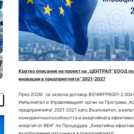
Кратко описание на проект на
„ЦЕНТРАЛ“ ЕООД
по
иновации в предприятията“ 2021-2027
През 2026г. се сключи договор BG16RFPR001-2.00
Изпълнител и Управляващият орган на Програма „К
предприятията“ 2021-2027 като Възложител, в изпъ
конкурентноспособността и енергийната ефективно
енергия от ВЕИ” по Процедура: „Енергийна ефектив
възобновяеми източници в предприятията“