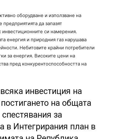
ктивно оборудване и използване на
 предприятията да запазят
с инвестиционните си намерения.
та енергия и природния газ нарушава
ейности. Небитовите крайни потребители
ки за енергия. Високите цени на
ства пред конкурентоспособността на
 всяка инвестиция на
 постигането на общата
 спестявания за
на в Интегрирания план в
лимата на Република