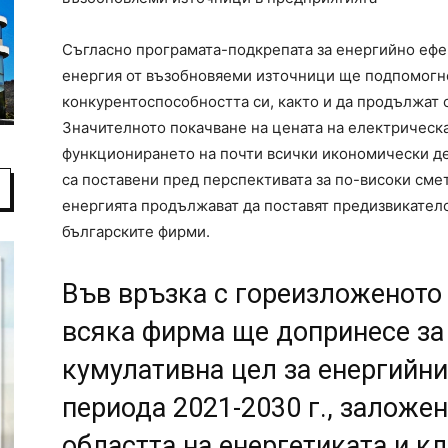
Съгласно програмата-подкрепата за енергийно ефе
енергия от възобновяеми източници ще подпомогне
конкурентоспособността си, както и да продължат 
Значителното покачване на цената на електрическа
функционирането на почти всички икономически д
са поставени пред перспективата за по-високи смет
енергията продължават да поставят предизвикател
българските фирми.
Във връзка с гореизложеното
всяка фирма ще допринесе за
кумулативна цел за енергийни
периода 2021-2030 г., заложе
областта на енергетиката и к